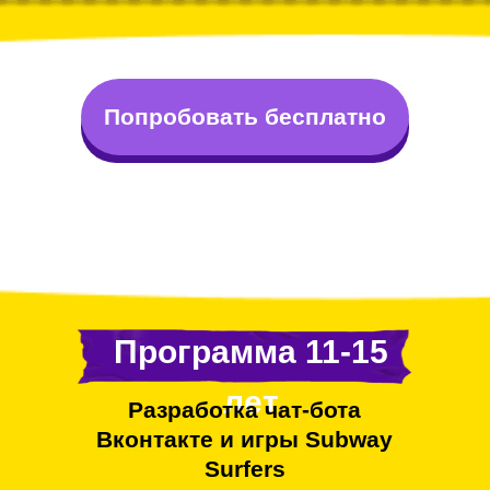
Попробовать бесплатно
LET'S GO!
Программа 11-15
лет
Разработка чат-бота
Вконтакте и игры Subway
Surfers