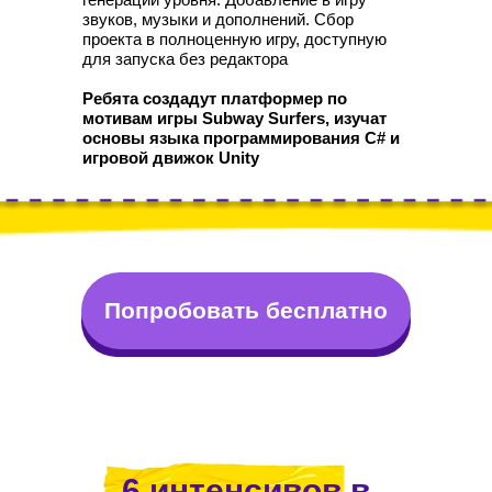
звуков, музыки и дополнений. Сбор
проекта в полноценную игру, доступную
для запуска без редактора
Ребята создадут платформер по
мотивам игры Subway Surfers, изучат
основы языка программирования C# и
игровой движок Unity
Попробовать бесплатно
LET'S GO!
6 интенсивов в