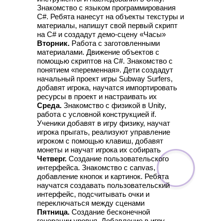
Знакомство с языком программирования
C#. Ребята нанесут на объекты текстуры и
материалы, напишут свой первый скрипт
на C# и создадут демо-сцену «Часы»
Вторник.
Работа с заготовленными
материалами. Движение объектов с
помощью скриптов на C#. Знакомство с
понятием «переменная». Дети создадут
начальный проект игры Subway Surfers,
добавят игрока, научатся импортировать
ресурсы в проект и настраивать их
Среда.
Знакомство с физикой в Unity,
работа с условной конструкцией if.
Ученики добавят в игру физику, научат
игрока прыгать, реализуют управление
игроком с помощью клавиш, добавят
монеты и научат игрока их собирать
Четверг.
Создание пользовательского
интерфейса. Знакомство с canvas,
добавление кнопок и картинок. Ребята
научатся создавать пользовательский
интерфейс, подсчитывать очки и
переключаться между сценами
Пятница.
Создание бесконечной
генерации уровня. Добавление в игру