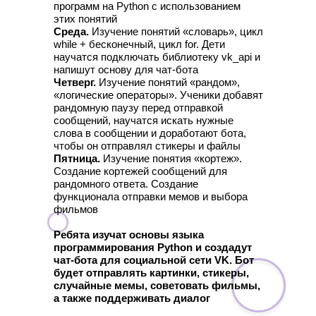
программ на Python с использованием
этих понятий
Среда.
Изучение понятий «словарь», цикл
while + бесконечный, цикл for. Дети
научатся подключать библиотеку vk_api и
напишут основу для чат-бота
Четверг.
Изучение понятий «рандом»,
«логические операторы». Ученики добавят
рандомную паузу перед отправкой
сообщений, научатся искать нужные
слова в сообщении и доработают бота,
чтобы он отправлял стикеры и файлы
Пятница.
Изучение понятия «кортеж».
Создание кортежей сообщений для
рандомного ответа. Создание
функционала отправки мемов и выбора
фильмов
Ребята изучат основы языка
программирования Python и создадут
чат-бота для социальной сети VK. Бот
будет отправлять картинки, стикеры,
случайные мемы, советовать фильмы,
а также поддерживать диалог