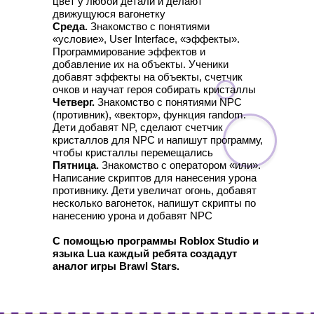
цвет у любой детали и делают
движущуюся вагонетку
Среда.
Знакомство с понятиями
«условие», User Interface, «эффекты».
Программирование эффектов и
добавление их на объекты. Ученики
добавят эффекты на объекты, счетчик
очков и научат героя собирать кристаллы
Четверг.
Знакомство с понятиями NPC
(противник), «вектор», функция random.
Дети добавят NP, сделают счетчик
кристаллов для NPC и напишут программу,
чтобы кристаллы перемещались
Пятница.
Знакомство с оператором «или».
Написание скриптов для нанесения урона
противнику. Дети увеличат огонь, добавят
несколько вагонеток, напишут скрипты по
нанесению урона и добавят NPC
С помощью программы Roblox Studio и
языка Lua каждый ребята создадут
аналог игры Brawl Stars.