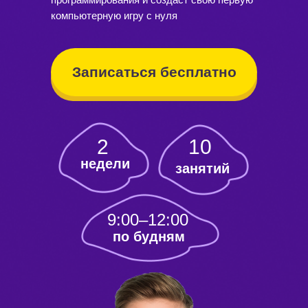
компьютерную игру с нуля
Записаться бесплатно
LET'S GO!
2
10
недели
занятий
9:00–12:00
по будням