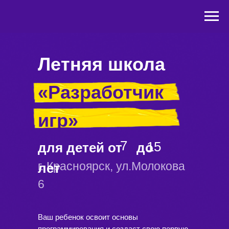
Летняя школа
«Разработчик
игр»
7
15
для детей от
7
до
15
г. Красноярск, ул.Молокова
лет
6
Ваш ребенок освоит основы
программирования и создаст свою первую