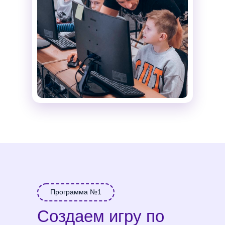
Создаем игру по
мотивам Minecraft и
учимся 3D-
моделированию с
помощью Scratch и
Tinkercad
Программа №1
Создаем игру по