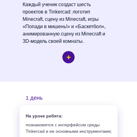
Каждый ученик создаст шесть
создать 3D-сцену из игры Minecraft
проектов в Tinkercad: логотип
в Tinkercad — ландшафт, постройки, ферму,
Minecraft, сцену из Minecraft, игры
игрока, мобов.
«Попади в мишень!» и «Баскетбол»,
изучат термины «3D-пространство», «3D-
анимированную сцену из Minecraft и
модель», «плоскость», «координата Z»;
3D-модель своей комнаты.
+
2 день
1 день
3 день
4 день
5 день
1 день
На уроке ребята:
познакомятся с интерфейсом среды
Tinkercad и ее основными инструментами;