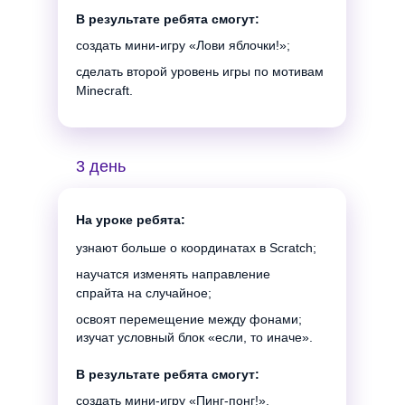
В результате ребята смогут:
создать мини-игру «Лови яблочки!»;
Создаем игру по
сделать второй уровень игры по мотивам
мотивам Minecraft
Minecraft.
и учимся
3D-
3 день
моделированию с
На уроке ребята:
помощью Scratch
узнают больше о координатах в Scratch;
и Tinkercad
научатся изменять направление
спрайта на случайное;
освоят перемещение между фонами;
изучат условный блок «если, то иначе».
В результате ребята смогут:
создать мини-игру «Пинг-понг!»,