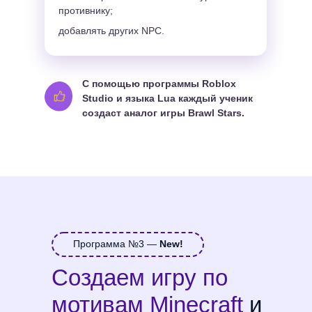
противнику;
Создаем игру по
добавлять других NPC.
мотивам Minecraft и
учимся 3D-
моделированию с
С помощью программы Roblox
Studio и языка Lua каждый ученик
помощью Scratch и
создаст аналог игры Brawl Stars.
Tinkercad
Программа №3 —
New!
Создаем игру по
мотивам Minecraft
и