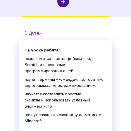
+
2 день
1 день
3 день
4 день
5 день
1 день
На уроке ребята:
познакомятся с интерфейсом среды
Scratch и с основами
программирования в ней;
изучат термины «команда», «алгоритм»,
«программа», «программирование»;
научатся составлять простые
скрипты и использовать условный
блок «если, то»;
начнут создавать свою игру по мотивам
Minecraft.