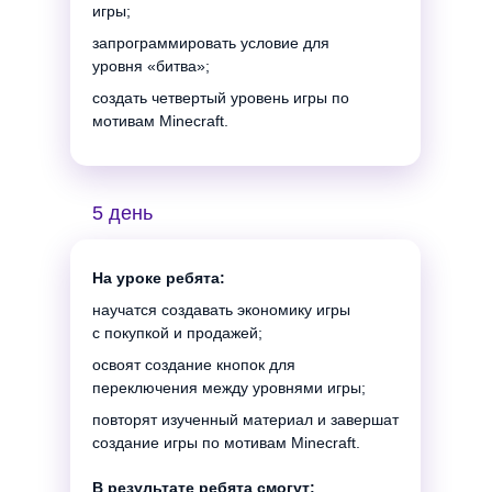
игры;
запрограммировать условие для
уровня «битва»;
создать четвертый уровень игры по
мотивам Minecraft.
5 день
На уроке ребята:
научатся создавать экономику игры
с покупкой и продажей;
освоят создание кнопок для
переключения между уровнями игры;
Вторая неделя. Создание 3D-
повторят изученный материал и завершат
моделей и программирование в
создание игры по мотивам Minecraft.
среде Tinkercad
В результате ребята смогут: