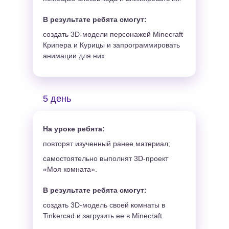
В результате ребята смогут:
создать 3D-модели персонажей Minecraft
Крипера и Курицы и запрограммировать
анимации для них.
5 день
На уроке ребята:
повторят изученный ранее материал;
самостоятельно выполнят 3D-проект
«Моя комната».
Minecraft против
В результате ребята смогут:
Roblox.
создать 3D-модель своей комнаты в
Создай
Tinkercad и загрузить ее в Minecraft.