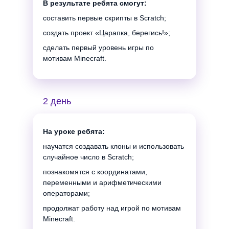
В результате ребята смогут:
составить первые скрипты в Scratch;
создать проект «Царапка, берегись!»;
сделать первый уровень игры по
мотивам Minecraft.
Создаем игру по
мотивам Minecraft
2 день
и учимся 3D-
На уроке ребята:
моделированию с
научатся создавать клоны и использовать
случайное число в Scratch;
помощью Scratch
познакомятся с координатами,
переменными и арифметическими
и Tinkercad
операторами;
продолжат работу над игрой по мотивам
Minecraft.