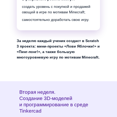
Вторая неделя. Создание 3D-
создать уровень с покупкой и продажей
овощей в игре по мотивам Minecraft;
моделей
и программирование в среде
самостоятельно доработать свою игру.
Tinkercad
За неделю каждый ученик создаст в Scratch
3 проекта: мини-проекты «Лови Яблочки!» и
«Пинг-понг!», а также большую
многоуровневую игру по мотивам Minecraft.
Вторая неделя.
Создание 3D-моделей
и программирование в среде
Tinkercad