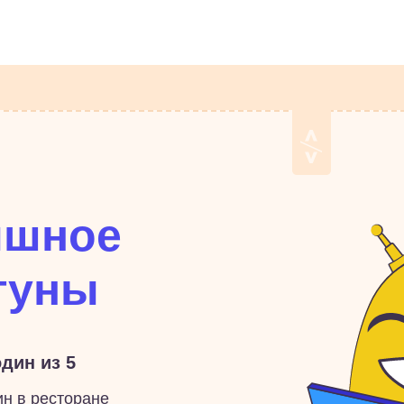
ышное
туны
дин из 5
ин в ресторане